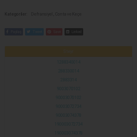
Kategoriler:
Defransiyel
,
Conta ve Keçe
Paylaş
Tweet
Save
Linked
Steyr
1288340014
288330014
2883314
9003070102
90003070102
90003072734
90003074378
190003072734
190003074378