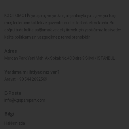
KG OTOMOTİV yetişmiş ve yetkin çalışanlarıyla yurtiçi ve yurtdışı
müşterileri için kaliteli ve güvenilir ürünler tedarik etmektedir. Bu
doğrultuda kalite sağlamak ve geliştirmek için yaptığımız faaliyetler
kalite politikamızın vazgeçilmez temel prensibidir.
Adres
Merdan Park Yeni Mah. Ak Sokak No.4C Daire 9 Silivri / İSTANBUL
Yardıma mı ihtiyacınız var?
Arayın:
+90 544 2692569
E-Posta
info@kgsparepart.com
Bilgi
Hakkımızda