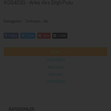
KG04230 - Arka Aks Dişli Pulu
Kategoriler:
Direksiyon
,
Aks
Paylaş
Tweet
Save
Linked
Steyr
1290320003
290320003
29032003
33700320037
KATEGORILER